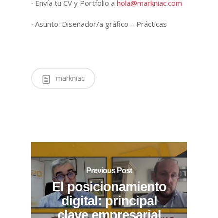
·
Envía tu CV y Portfolio a
oh
am@al
ainkr
moc.c
·
Asunto: Diseñador/a gráfico – Prácticas
markniac
Previous Post
El posicionamiento
digital: principal
clave empresarial