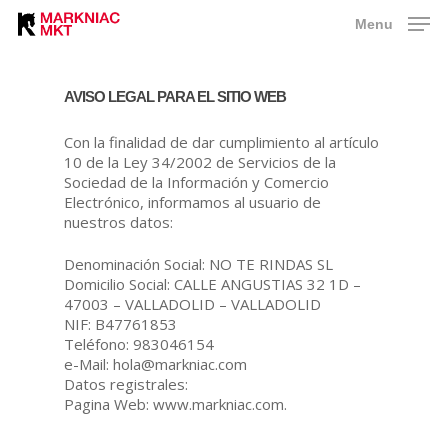
Skip
Menu
to
main
content
AVISO LEGAL PARA EL SITIO WEB
Con la finalidad de dar cumplimiento al artículo
10 de la Ley 34/2002 de Servicios de la
Sociedad de la Información y Comercio
Electrónico, informamos al usuario de
nuestros datos:
Denominación Social: NO TE RINDAS SL
Domicilio Social: CALLE ANGUSTIAS 32 1D –
47003 – VALLADOLID – VALLADOLID
NIF: B47761853
Teléfono: 983046154
e-Mail:
oh
am@al
ainkr
moc.c
Datos registrales:
Pagina Web: www.markniac.com.