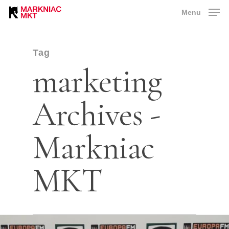
Skip
Menu
to
main
content
Tag
marketing
Archives -
Markniac
MKT