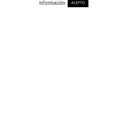
información
ACEPTO
@t
eresatomu