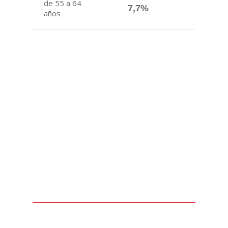
de 55 a 64
7,7%
años