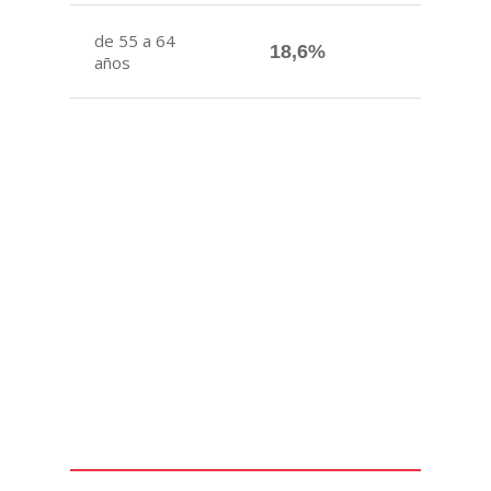
de 55 a 64
18,6%
años