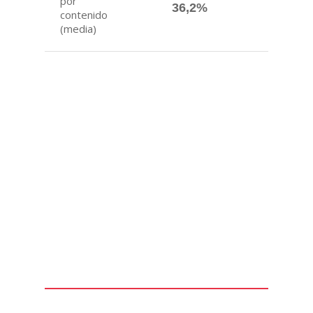
por
36,2%
contenido
(media)